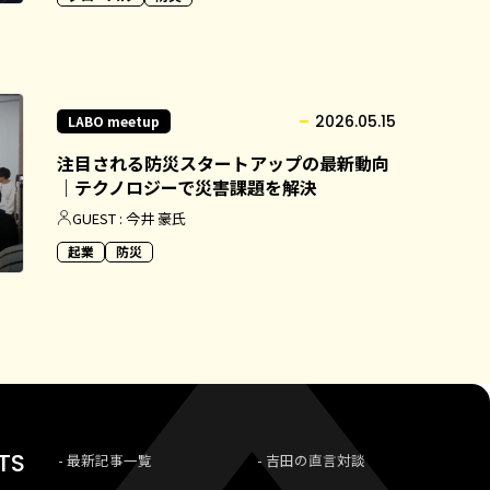
2026.05.15
LABO meetup
注目される防災スタートアップの最新動向
｜テクノロジーで災害課題を解決
GUEST : 今井 豪氏
起業
防災
TS
最新記事一覧
吉田の直言対談