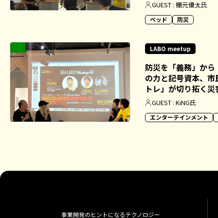
GUEST : 棚元優太氏
ベッド
防災
LABO meetup
防災を「義務」から
の力と記号資本、市
トレ」が切り拓く災
GUEST : KiNG氏
エンターテインメント
事業開発のヒントになるテクノロジー